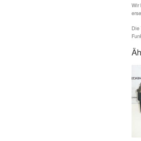
Wir 
erse
Die 
Funk
Äh