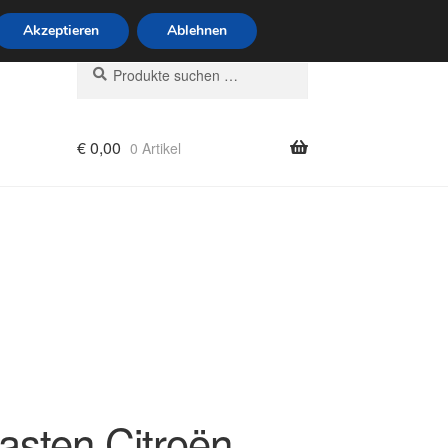
6 Uhr · 0175 7465658
Akzeptieren
Ablehnen
Suchen
Suchen
nach:
€
0,00
0 Artikel
rung
kasten Citroën