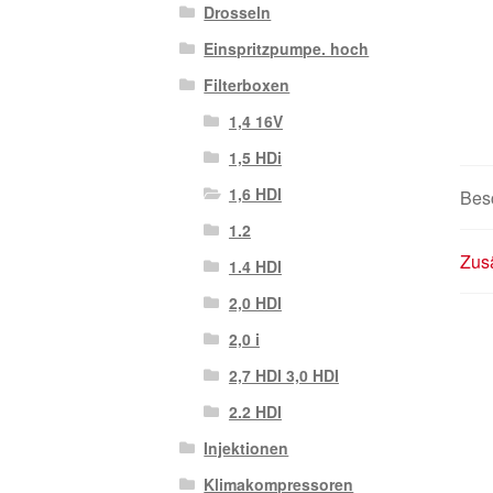
Drosseln
Einspritzpumpe. hoch
Filterboxen
1,4 16V
1,5 HDi
1,6 HDI
Bes
1.2
Zusä
1.4 HDI
2,0 HDI
2,0 i
2,7 HDI 3,0 HDI
2.2 HDI
Injektionen
Klimakompressoren