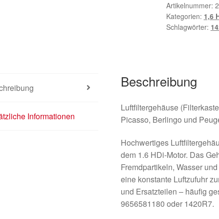
Artikelnummer:
2
Kategorien:
1,6 
Schlagwörter:
14
Beschreibung
chreibung
Luftfiltergehäuse (Filterkas
tzliche Informationen
Picasso, Berlingo und Peuge
Hochwertiges Luftfiltergehäu
dem 1.6 HDi-Motor. Das Gehä
Fremdpartikeln, Wasser und 
eine konstante Luftzufuhr z
und Ersatzteilen – häufig g
9656581180 oder 1420R7.