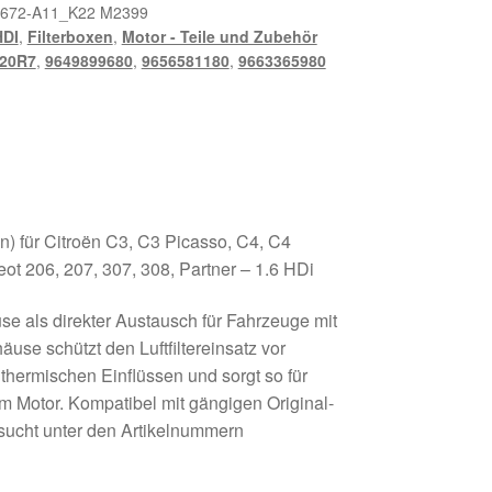
672-A11_K22 M2399
HDI
,
Filterboxen
,
Motor - Teile und Zubehör
20R7
,
9649899680
,
9656581180
,
9663365980
ten) für Citroën C3, C3 Picasso, C4, C4
ot 206, 207, 307, 308, Partner – 1.6 HDi
se als direkter Austausch für Fahrzeuge mit
use schützt den Luftfiltereinsatz vor
thermischen Einflüssen und sorgt so für
um Motor. Kompatibel mit gängigen Original-
esucht unter den Artikelnummern