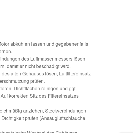
Motor abkühlen lassen und gegebenenfalls
ernen.
rbindungen des Luftmassenmessers lösen
rn, damit er nicht beschädigt wird.
des alten Gehäuses lösen, Luftfiltereinsatz
erschmutzung prüfen.
ren, Dichtflächen reinigen und ggf.
Auf korrekten Sitz des Filtereinsatzes
leichmäßig anziehen, Steckverbindungen
 Dichtigkeit prüfen (Ansaugluftschläuche
ereinsatz beim Wechsel des Gehäuses