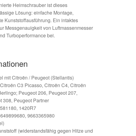
nierte Heimschrauber ist dieses
rlässige Lösung: einfache Montage,
e Kunststoffausführung. Ein intaktes
zur Messgenauigkeit von Luftmassenmesser
und Turboperformance bei.
mationen
 mit Citroën / Peugeot (Stellantis)
Citroën C3 Picasso, Citroën C4, Citroën
Berlingo; Peugeot 206, Peugeot 207,
t 308, Peugeot Partner
581180, 1420R7
649899680, 9663365980
l)
nststoff (widerstandsfähig gegen Hitze und