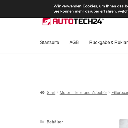
LIEFERUNG ab 
Wir verwenden Cookies, um Ihnen das bes
Sie können mehr darüber erfahren, welch
Zur
Zum
Navigation
Inhalt
springen
springen
Startseite
AGB
Rückgabe & Rekla
Start
AGB
Beschwerden
Beschwerdeordnu
Mein Konto
Über uns
Warenkorb
Weltweite
Start
Motor - Teile und Zubehör
Filterbox
Behälter