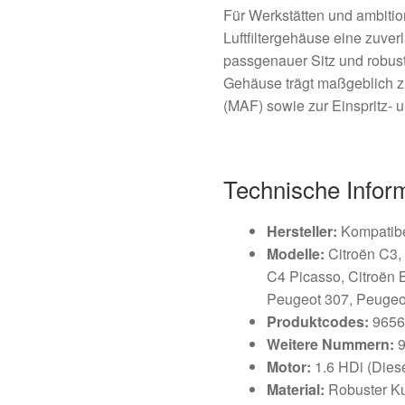
Für Werkstätten und ambitio
Luftfiltergehäuse eine zuve
passgenauer Sitz und robust
Gehäuse trägt maßgeblich 
(MAF) sowie zur Einspritz- 
Technische Infor
Hersteller:
Kompatibel
Modelle:
Citroën C3, 
C4 Picasso, Citroën 
Peugeot 307, Peugeo
Produktcodes:
9656
Weitere Nummern:
9
Motor:
1.6 HDi (Diese
Material:
Robuster Ku