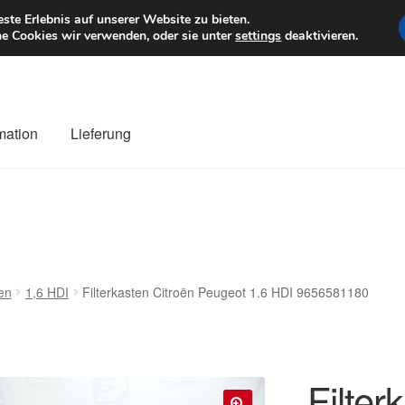
6 EUR
Mo–Fr 9–1
te Erlebnis auf unserer Website zu bieten.
e Cookies wir verwenden, oder sie unter
settings
deaktivieren.
mation
Lieferung
ng
Datenschutz-Bestimmungen
Impressum
Kasse
Kontakt
Liefe
r Versand
Zahlungen
en
1,6 HDI
Filterkasten Citroën Peugeot 1.6 HDI 9656581180
Filter