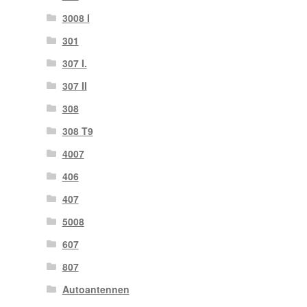
3008 I
301
307 I.
307 II
308
308 T9
4007
406
407
5008
607
807
Autoantennen