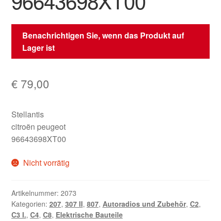
96643698XT00
Benachrichtigen Sie, wenn das Produkt auf
Lager ist
€
79,00
Stellantis
citroën peugeot
96643698XT00
Nicht vorrätig
Artikelnummer:
2073
Kategorien:
207
,
307 II
,
807
,
Autoradios und Zubehör
,
C2
,
C3 I.
,
C4
,
C8
,
Elektrische Bauteile