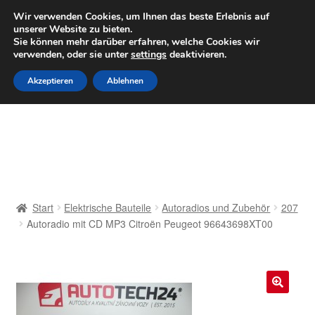
LIEFERUNG ab 6 EUR
Wir verwenden Cookies, um Ihnen das beste Erlebnis auf
unserer Website zu bieten.
Mo–Fr 9–16 Uhr · 0175 7465658
Sie können mehr darüber erfahren, welche Cookies wir
verwenden, oder sie unter
settings
deaktivieren.
Zur
Zum
Menü
Akzeptieren
Ablehnen
Navigation
Inhalt
springen
springen
Start
AGB
Beschwerden
Start
Elektrische Bauteile
Autoradios und Zubehör
207
Autoradio mit CD MP3 Citroën Peugeot 96643698XT00
Beschwerdeordnung
Datenschutz-Bestimmungen
🔍
Impressum