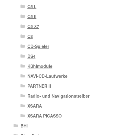
C5 I.
C5 II
C5 X7
C8
CD-Spieler
DS4
Kühlmodule
NAVI-CD-Laufwerke
PARTNER II
Radio- und Navigationstreiber
XSARA
XSARA PICASSO
BHI