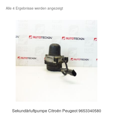
Nach
Alle 4 Ergebnisse werden angezeigt
Kasse
Aktualität
sortiert
Kontakt
Lieferung
Mein Konto
Über uns
Warenkorb
Weltweiter Versand
Zahlungen
Sekundärluftpumpe Citroën Peugeot 9653340580