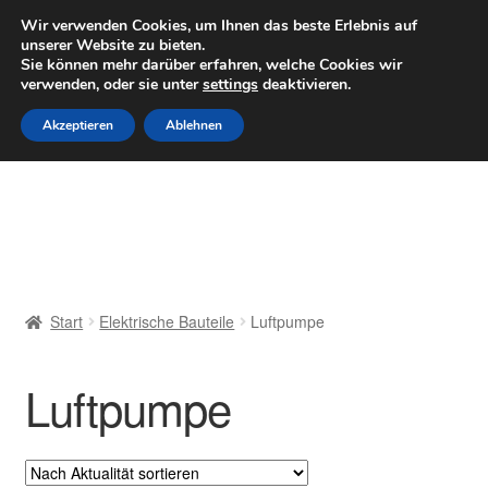
LIEFERUNG ab 6 EUR
Wir verwenden Cookies, um Ihnen das beste Erlebnis auf
unserer Website zu bieten.
Mo–Fr 9–16 Uhr · 0175 7465658
Sie können mehr darüber erfahren, welche Cookies wir
verwenden, oder sie unter
settings
deaktivieren.
Zur
Zum
Menü
Akzeptieren
Ablehnen
Navigation
Inhalt
springen
springen
Start
AGB
Beschwerden
Start
Elektrische Bauteile
Luftpumpe
Beschwerdeordnung
Luftpumpe
Datenschutz-Bestimmungen
Impressum