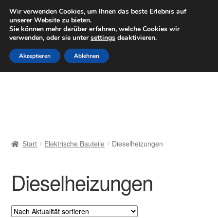
LIEFERUNG ab 6 EUR
Wir verwenden Cookies, um Ihnen das beste Erlebnis auf
unserer Website zu bieten.
Mo–Fr 9–16 Uhr · 0175 7465658
Sie können mehr darüber erfahren, welche Cookies wir
verwenden, oder sie unter
settings
deaktivieren.
Zur
Zum
Menü
Akzeptieren
Ablehnen
Navigation
Inhalt
springen
springen
Start
AGB
Beschwerden
Start
Elektrische Bauteile
Dieselheizungen
Beschwerdeordnung
Dieselheizungen
Datenschutz-Bestimmungen
Impressum