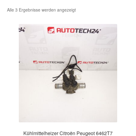
Nach
Alle 3 Ergebnisse werden angezeigt
Kasse
Aktualität
sortiert
Kontakt
Lieferung
Mein Konto
Über uns
Warenkorb
Weltweiter Versand
Zahlungen
Kühlmittelheizer Citroën Peugeot 6462T7