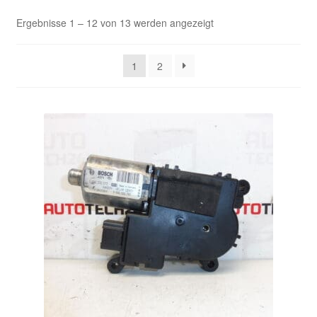
Nach
Ergebnisse 1 – 12 von 13 werden angezeigt
Kasse
Aktualität
sortiert
Kontakt
1
2
Lieferung
Mein Konto
Über uns
Warenkorb
Weltweiter Versand
Zahlungen