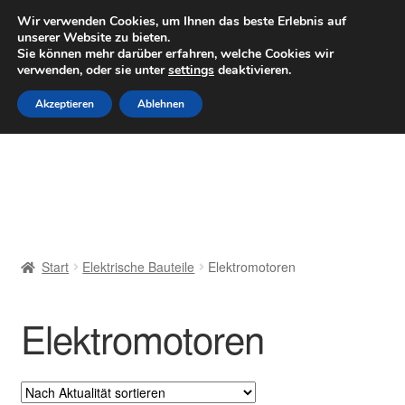
LIEFERUNG ab 6 EUR
Wir verwenden Cookies, um Ihnen das beste Erlebnis auf
unserer Website zu bieten.
Mo–Fr 9–16 Uhr · 0175 7465658
Sie können mehr darüber erfahren, welche Cookies wir
verwenden, oder sie unter
settings
deaktivieren.
Zur
Zum
Menü
Akzeptieren
Ablehnen
Navigation
Inhalt
springen
springen
Start
AGB
Beschwerden
Start
Elektrische Bauteile
Elektromotoren
Beschwerdeordnung
Elektromotoren
Datenschutz-Bestimmungen
Impressum