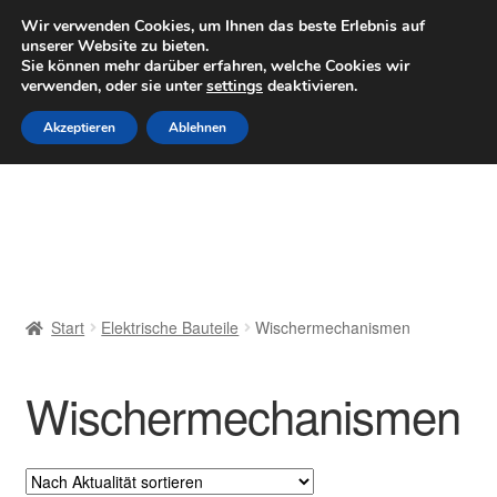
LIEFERUNG ab 6 EUR
Wir verwenden Cookies, um Ihnen das beste Erlebnis auf
unserer Website zu bieten.
Mo–Fr 9–16 Uhr · 0175 7465658
Sie können mehr darüber erfahren, welche Cookies wir
verwenden, oder sie unter
settings
deaktivieren.
Zur
Zum
Menü
Akzeptieren
Ablehnen
Navigation
Inhalt
springen
springen
Start
AGB
Beschwerden
Start
Elektrische Bauteile
Wischermechanismen
Beschwerdeordnung
Wischermechanismen
Datenschutz-Bestimmungen
Impressum