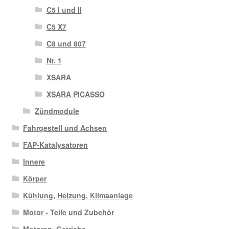
C5 I und II
C5 X7
C8 und 807
Nr. 1
XSARA
XSARA PICASSO
Zündmodule
Fahrgestell und Achsen
FAP-Katalysatoren
Innere
Körper
Kühlung, Heizung, Klimaanlage
Motor - Teile und Zubehör
Motoren, Getriebe