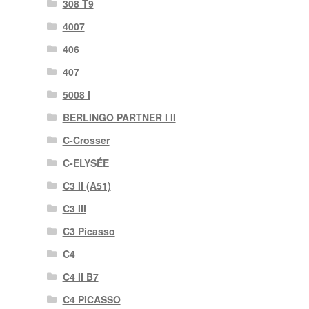
308 T9
4007
406
407
5008 I
BERLINGO PARTNER I II
C-Crosser
C-ELYSÉE
C3 II (A51)
C3 III
C3 Picasso
C4
C4 II B7
C4 PICASSO