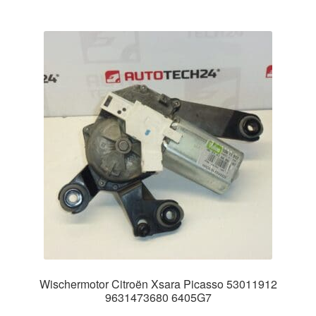
Wischermotor Citroën Xsara Picasso 53011912
9631473680 6405G7