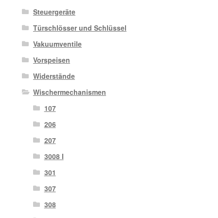
Steuergeräte
Türschlösser und Schlüssel
Vakuumventile
Vorspeisen
Widerstände
Wischermechanismen
107
206
207
3008 I
301
307
308