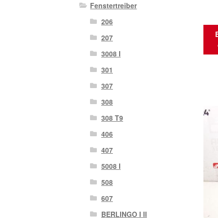
Fenstertreiber
206
207
3008 I
301
307
308
308 T9
406
407
5008 I
508
607
BERLINGO I II