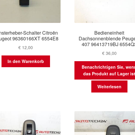
nsterheber-Schalter Citroën
Bedieneinheit
ugeot 96360166XT 6554E8
Dachsonnenblende Peuge
407 96413719BJ 6554Q
€
12,00
€
36,00
In den Warenkorb
Benachrichtigen Sie, wen
das Produkt auf Lager is
Weiterlesen