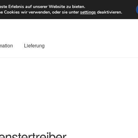
6 EUR
Mo–Fr 9–1
te Erlebnis auf unserer Website zu bieten.
e Cookies wir verwenden, oder sie unter
settings
deaktivieren.
mation
Lieferung
ng
Datenschutz-Bestimmungen
Impressum
Kasse
Kontakt
Liefe
r Versand
Zahlungen
enstertreiber