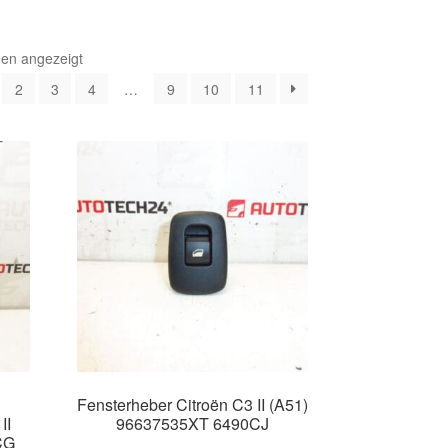
Nach
den angezeigt
Aktualität
2
3
4
…
9
10
11
sortiert
Fensterheber Citroën C3 II (A51)
II
96637535XT 6490CJ
CG