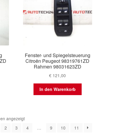
g
Fenster- und Spiegelsteuerung
2ZD
Citroën Peugeot 98319761ZD
Rahmen 98031623ZD
€
121,00
In den Warenkorb
Nach
den angezeigt
Aktualität
2
3
4
…
9
10
11
sortiert