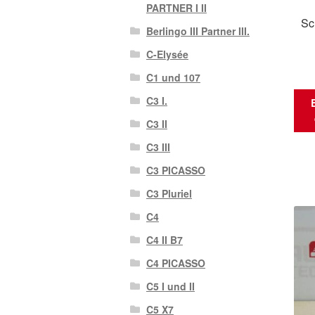
PARTNER I II
Sc
Berlingo III Partner III.
C-Elysée
C1 und 107
C3 I.
C3 II
C3 III
C3 PICASSO
C3 Pluriel
C4
C4 II B7
C4 PICASSO
C5 I und II
C5 X7