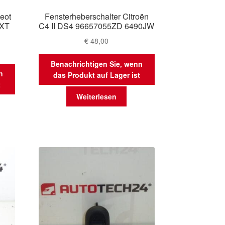
eot
Fensterheberschalter Citroën
1XT
C4 II DS4 96657055ZD 6490JW
€
48,00
Benachrichtigen Sie, wenn
n
das Produkt auf Lager ist
t
Weiterlesen