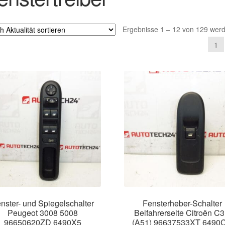
Ergebnisse 1 – 12 von 129 wer
1
nster- und Spiegelschalter
Fensterheber-Schalter
Peugeot 3008 5008
Beifahrerseite Citroën C3 
96650620ZD 6490X5
(A51) 96637533XT 6490