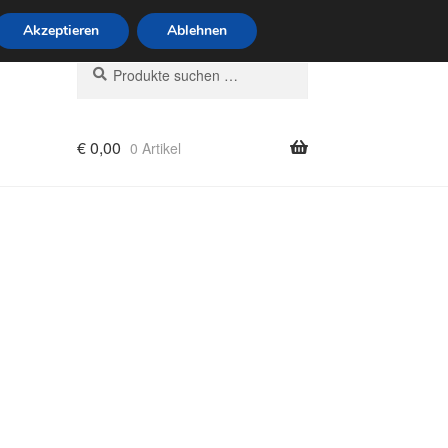
6 Uhr · 0175 7465658
Akzeptieren
Ablehnen
Suchen
Suchen
nach:
€
0,00
0 Artikel
rung