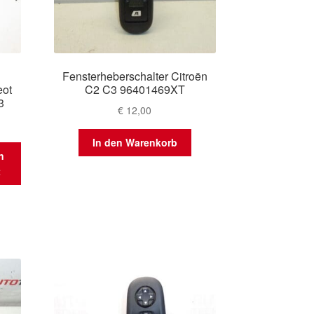
Fensterheberschalter Citroën
ot
C2 C3 96401469XT
3
€
12,00
In den Warenkorb
n
t