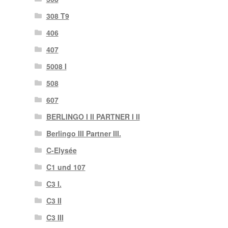
308 T9
406
407
5008 I
508
607
BERLINGO I II PARTNER I II
Berlingo III Partner III.
C-Elysée
C1 und 107
C3 I.
C3 II
C3 III