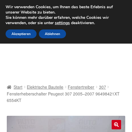
LIEFERUNG ab 6 EUR
Wir verwenden Cookies, um Ihnen das beste Erlebnis auf
unserer Website zu bieten.
Mo–Fr 9–16 Uhr · 0175 7465658
Sie können mehr darüber erfahren, welche Cookies wir
verwenden, oder sie unter
settings
deaktivieren.
Zur
Zum
Menü
Akzeptieren
Ablehnen
Navigation
Inhalt
springen
springen
Start
AGB
Beschwerden
Start
Elektrische Bauteile
Fenstertreiber
307
Fensterheberschalter Peugeot 307 2005–2007 96498421XT
Beschwerdeordnung
6554KT
Datenschutz-Bestimmungen
Impressum