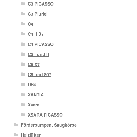
C3 PICASSO
C3 Pluriel
C4
C4 II B7
C4 PICASSO
C5 I und II
C5 X7
C8 und 807
DS4
XANTIA
Xsara
XSARA PICASSO
Förderpumpen, Saugkörbe
Heizlüfter