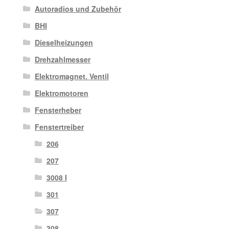
Autoradios und Zubehör
BHI
Dieselheizungen
Drehzahlmesser
Elektromagnet. Ventil
Elektromotoren
Fensterheber
Fenstertreiber
206
207
3008 I
301
307
308