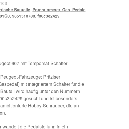
103
trische Bauteile
,
Potentiometer, Gas. Pedale
01Q0
,
9651510780
,
f00c3e2429
ugeot 607 mit Tempomat-Schalter
ën/Peugeot-Fahrzeuge: Präziser
spedal) mit integriertem Schalter für die
Bauteil wird häufig unter den Nummern
00c3e2429 gesucht und ist besonders
d ambitionierte Hobby-Schrauber, die an
en.
wandelt die Pedalstellung in ein