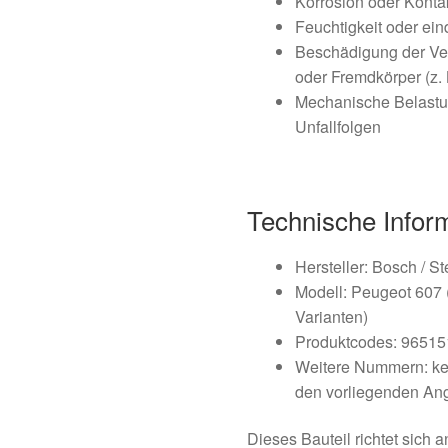
Korrosion oder Konta
Feuchtigkeit oder ei
Beschädigung der Ve
oder Fremdkörper (z.
Mechanische Belast
Unfallfolgen
Technische Infor
Hersteller: Bosch / St
Modell: Peugeot 607 (
Varianten)
Produktcodes: 96515
Weitere Nummern: kei
den vorliegenden An
Dieses Bauteil richtet sich 