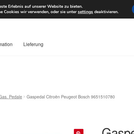
6 EUR
Mo–Fr 9–1
te Erlebnis auf unserer Website zu bieten.
e Cookies wir verwenden, oder sie unter
settings
deaktivieren.
mation
Lieferung
ng
Datenschutz-Bestimmungen
Impressum
Kasse
Kontakt
Liefe
r Versand
Zahlungen
 Gas. Pedale
Gaspedal Citroën Peugeot Bosch 9651510780
Gaspe