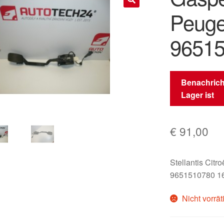
Peuge
🔍
9651
Benachrich
Lager ist
€
91,00
Stellantis Citr
9651510780 1
Nicht vorrät