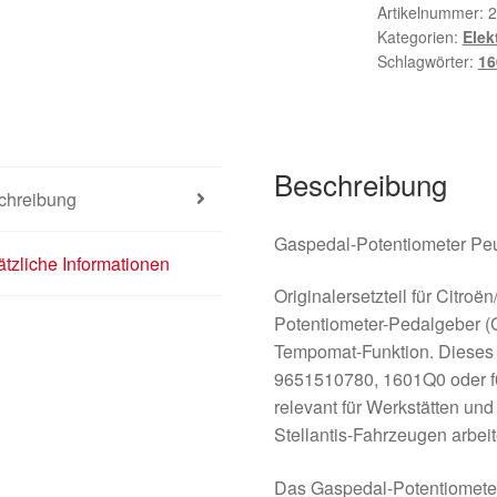
Artikelnummer:
2
Kategorien:
Elek
Schlagwörter:
16
Beschreibung
chreibung
Gaspedal-Potentiometer Pe
tzliche Informationen
Originalersetzteil für Citro
Potentiometer-Pedalgeber (Ga
Tempomat-Funktion. Dieses 
9651510780, 1601Q0 oder f
relevant für Werkstätten un
Stellantis-Fahrzeugen arbeit
Das Gaspedal-Potentiometer 