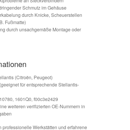
ktprobleme an Steckverbindern
ndringender Schmutz im Gehäuse
rkabelung durch Knicke, Scheuerstellen
 B. Fußmatte)
ung durch unsachgemäße Montage oder
mationen
ellantis (Citroën, Peugeot)
geeignet für entsprechende Stellantis-
10780, 1601Q0, f00c3e2429
ne weiteren verifizierten OE‑Nummern in
gaben
an professionelle Werkstätten und erfahrene