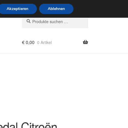
6 Uhr · 0175 7465658
Akzeptieren
Ablehnen
Suchen
Suchen
nach:
€
0,00
0 Artikel
rung
dal Citroën