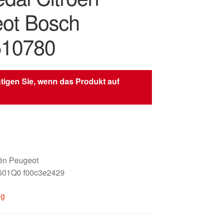
ot Bosch
510780
tigen Sie, wenn das Produkt auf
oën Peugeot
601Q0 f00c3e2429
ig