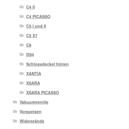
C4 II
C4 PICASSO
C5 I und II
C5 X7
C8
DS4
Schlossdeckel hinten
XANTIA
XSARA
XSARA PICASSO
Vakuumventile
Vorspeisen
Widerstände