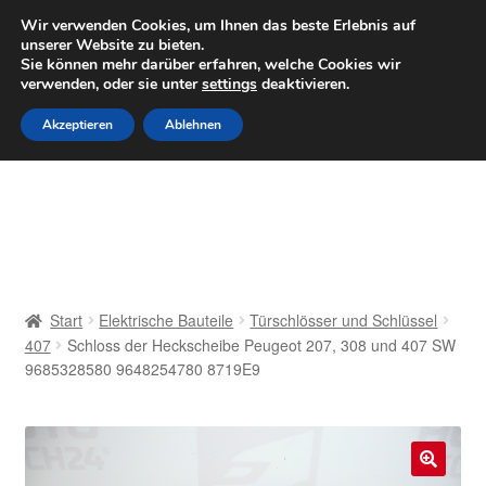
LIEFERUNG ab 6 EUR
Wir verwenden Cookies, um Ihnen das beste Erlebnis auf
unserer Website zu bieten.
Mo–Fr 9–16 Uhr · 0175 7465658
Sie können mehr darüber erfahren, welche Cookies wir
verwenden, oder sie unter
settings
deaktivieren.
Zur
Zum
Menü
Akzeptieren
Ablehnen
Navigation
Inhalt
springen
springen
Start
AGB
Beschwerden
Start
Elektrische Bauteile
Türschlösser und Schlüssel
407
Schloss der Heckscheibe Peugeot 207, 308 und 407 SW
Beschwerdeordnung
9685328580 9648254780 8719E9
Datenschutz-Bestimmungen
Impressum