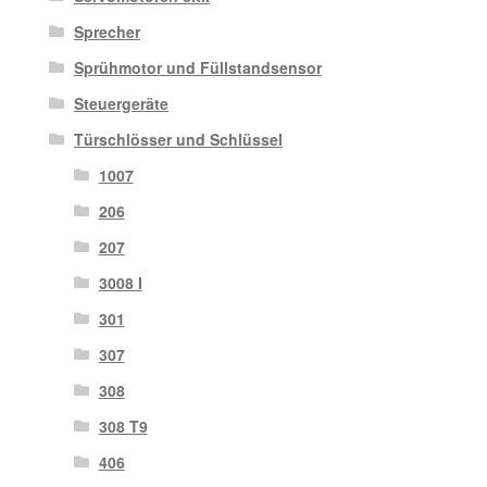
Sprecher
Sprühmotor und Füllstandsensor
Steuergeräte
Türschlösser und Schlüssel
1007
206
207
3008 I
301
307
308
308 T9
406