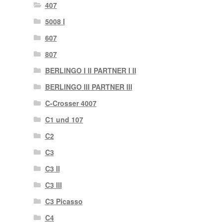
407
5008 I
607
807
BERLINGO I II PARTNER I II
BERLINGO III PARTNER III
C-Crosser 4007
C1 und 107
C2
C3
C3 II
C3 III
C3 Picasso
C4