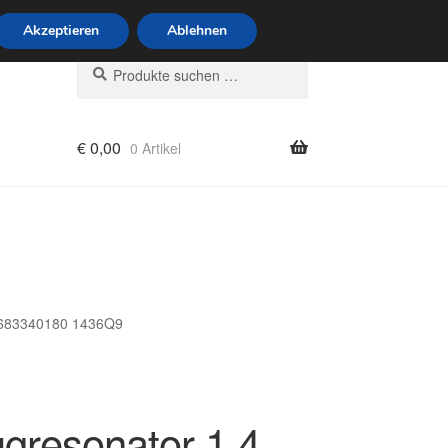
6 Uhr · 0175 7465658
Akzeptieren
Ablehnen
Suchen
Suchen
nach:
€
0,00
0 Artikel
rung
 9683340180 1436Q9
gresonator 1.4