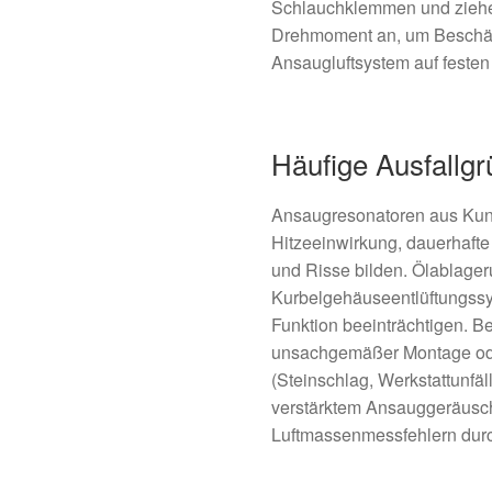
Schlauchklemmen und zieh
Drehmoment an, um Beschä
Ansaugluftsystem auf festen 
Häufige Ausfallg
Ansaugresonatoren aus Kuns
Hitzeeinwirkung, dauerhafte
und Risse bilden. Ölablage
Kurbelgehäuseentlüftungss
Funktion beeinträchtigen. 
unsachgemäßer Montage od
(Steinschlag, Werkstattunfäll
verstärktem Ansauggeräusch
Luftmassenmessfehlern durc