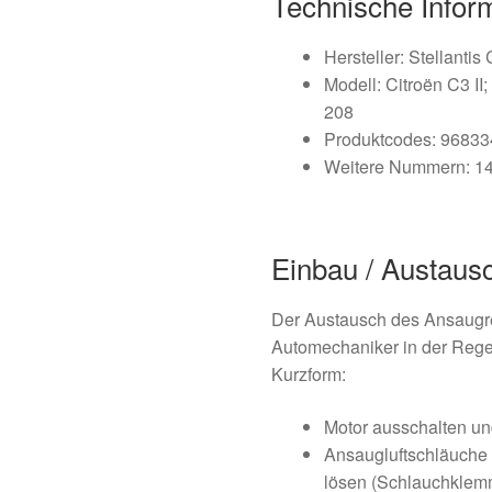
Technische Infor
Hersteller: Stellantis
Modell: Citroën C3 II
208
Produktcodes: 9683
Weitere Nummern: 1
Einbau / Austaus
Der Austausch des Ansaugre
Automechaniker in der Rege
Kurzform:
Motor ausschalten un
Ansaugluftschläuch
lösen (Schlauchklemm