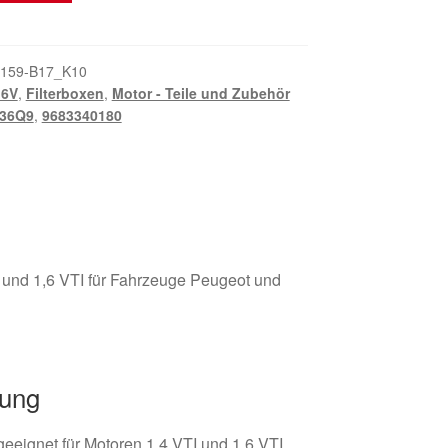
159-B17_K10
16V
,
Filterboxen
,
Motor - Teile und Zubehör
36Q9
,
9683340180
 und 1,6 VTI für Fahrzeuge Peugeot und
bung
geeignet für Motoren 1,4 VTI und 1,6 VTI