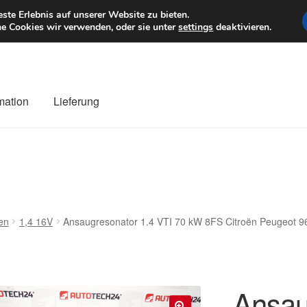
6 EUR
Mo–Fr 9–1
te Erlebnis auf unserer Website zu bieten.
e Cookies wir verwenden, oder sie unter
settings
deaktivieren.
mation
Lieferung
ng
Datenschutz-Bestimmungen
Impressum
Kasse
Kontakt
Liefe
r Versand
Zahlungen
en
1,4 16V
Ansaugresonator 1.4 VTI 70 kW 8FS Citroën Peugeot
Ansau