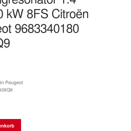
0 kW 8FS Citroën
ot 9683340180
Q9
oën Peugeot
436Q9
or
enkorb