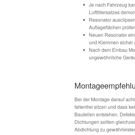
Je nach Fahrzeug kan
Luftfiltersatzes demo
Resonator ausclipse
Auflageflächen prüfen
Neuen Resonator eins
und Klemmen sicher 
Nach dem Einbau Moto
ungewöhnliche Geräu
Montageempfehl
Bei der Montage darauf ach
faltenfrei sitzen und dass 
Bauteilen entstehen. Defek
Dichtungen sollten gleichzei
Abdichtung zu gewährleiste