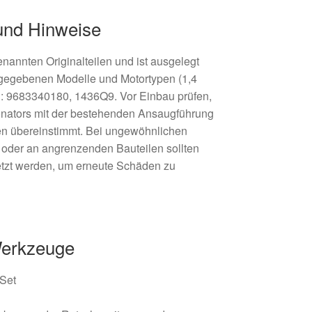
und Hinweise
enannten Originalteilen und ist ausgelegt
 angegebenen Modelle und Motortypen (1,4
n: 9683340180, 1436Q9. Vor Einbau prüfen,
nators mit der bestehenden Ansaugführung
n übereinstimmt. Bei ungewöhnlichen
der an angrenzenden Bauteilen sollten
etzt werden, um erneute Schäden zu
Werkzeuge
-Set