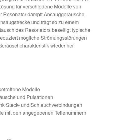
Lösung für verschiedene Modelle von
er Resonator dämpft Ansauggeräusche,
 Ansaugstrecke und trägt so zu einem
stausch des Resonators beseitigt typische
eduziert mögliche Strömungsstörungen
 Geräuschcharakteristik wieder her.
betroffene Modelle
äusche und Pulsationen
nk Steck- und Schlauchverbindungen
teile mit den angegebenen Teilenummern