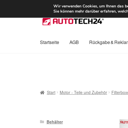
LIEFERUNG ab 
Wir verwenden Cookies, um Ihnen das bes
Sie können mehr darüber erfahren, welch
Zur
Zum
Navigation
Inhalt
springen
springen
Startseite
AGB
Rückgabe & Rekla
Start
AGB
Beschwerden
Beschwerdeordnu
Mein Konto
Über uns
Warenkorb
Weltweite
Start
Motor - Teile und Zubehör
Filterbox
Behälter