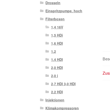
Drosseln
Einspritzpumpe. hoch
Filterboxen
1,4 16V
1,5 HDi
1,6 HDI
1.2
Bes
1.4 HDI
2,0 HDI
Zusä
2,0 i
2,7 HDI 3,0 HDI
2.2 HDI
Injektionen
Klimakompressoren