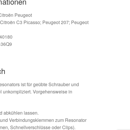
mationen
 Citroën Peugeot
; Citroën C3 Picasso; Peugeot 207; Peugeot
340180
436Q9
ch
sonators ist für geübte Schrauber und
l unkompliziert. Vorgehensweise in
d abkühlen lassen.
e und Verbindungsklemmen zum Resonator
en, Schnellverschlüsse oder Clips).