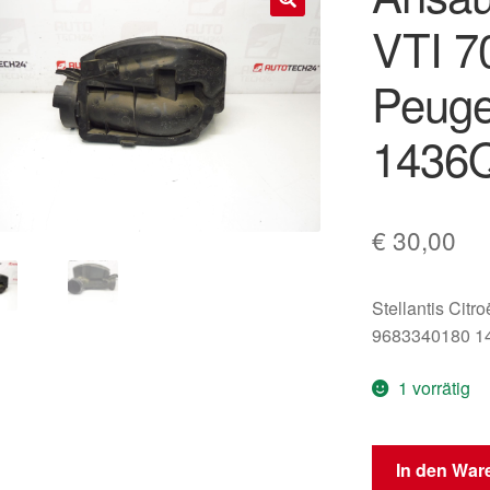
VTI 7
🔍
Peuge
1436
€
30,00
Stellantis Citr
9683340180 1
1 vorrätig
Ansaugresonat
In den War
1.4