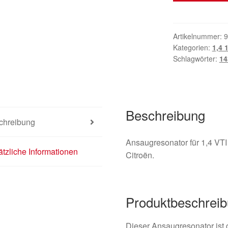
VTI
70
kW
Artikelnummer:
9
Kategorien:
1,4 
8FS
Schlagwörter:
14
Citroën
Peugeot
9683340180
1436Q9
Beschreibung
Menge
chreibung
Ansaugresonator für 1,4 VTI
tzliche Informationen
Citroën.
Produktbeschrei
Dieser Ansaugresonator ist 