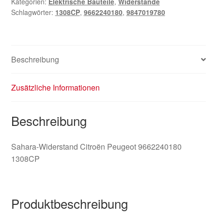
Kategorien:
Elektrische Bauteile
,
Widerstände
1308CP
Schlagwörter:
1308CP
,
9662240180
,
9847019780
Menge
Beschreibung
Zusätzliche Informationen
Beschreibung
Sahara-Widerstand Citroën Peugeot 9662240180
1308CP
Produktbeschreibung