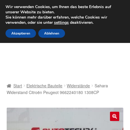
LIEFERUNG ab 6 EUR
Wir verwenden Cookies, um Ihnen das beste Erlebnis auf
unserer Website zu bieten.
Mo–Fr 9–16 Uhr · 0175 7465658
Sie können mehr darüber erfahren, welche Cookies wir
verwenden, oder sie unter
settings
deaktivieren.
Zur
Zum
Menü
Akzeptieren
Ablehnen
Navigation
Inhalt
springen
springen
Start
AGB
Beschwerden
Start
Elektrische Bauteile
Widerstände
Sahara
Widerstand Citroën Peugeot 9662240180 1308CP
Beschwerdeordnung
Datenschutz-Bestimmungen
🔍
Impressum