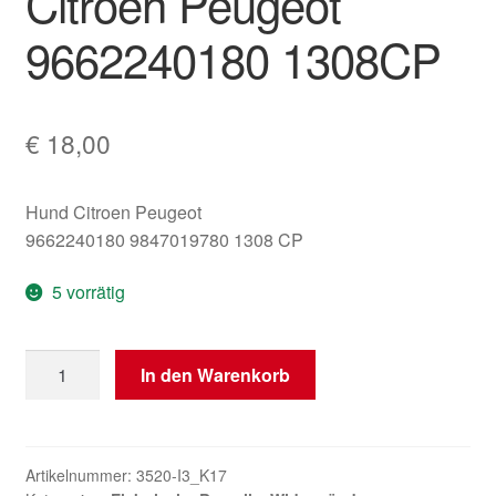
Citroën Peugeot
9662240180 1308CP
€
18,00
Hund Citroen Peugeot
9662240180 9847019780 1308 CP
5 vorrätig
Sahara
In den Warenkorb
Widerstand
Citroën
Peugeot
9662240180
Artikelnummer:
3520-I3_K17