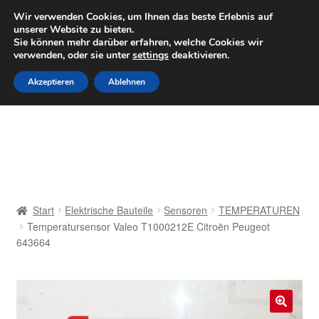
LIEFERUNG ab 6 EUR
Wir verwenden Cookies, um Ihnen das beste Erlebnis auf
unserer Website zu bieten.
Mo–Fr 9–16 Uhr · 0175 7465658
Sie können mehr darüber erfahren, welche Cookies wir
verwenden, oder sie unter
settings
deaktivieren.
Zur
Zum
Menü
Akzeptieren
Ablehnen
Navigation
Inhalt
springen
springen
Start
AGB
Beschwerden
Start
Elektrische Bauteile
Sensoren
TEMPERATUREN
Temperatursensor Valeo T1000212E Citroën Peugeot
Beschwerdeordnung
643664
Datenschutz-Bestimmungen
Impressum