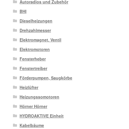
Autoradios und Zubehör
BHI
Dieselheizungen
Drehzahlmesser
Elektromagnet. Ventil
Elektromotoren
Fensterheber
Fenstertreiber
Förderpumpen, Saugkörbe
Heizlüfter
Heizungssomotoren
Hörner Hörner
HYDROAKTIVE Einheit
Kabelbäume