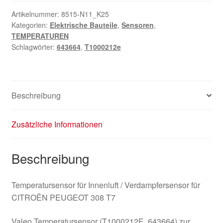
Citroën
Peugeot
Artikelnummer:
8515-N11_K25
Kategorien:
Elektrische Bauteile
,
Sensoren
,
643664
TEMPERATUREN
Menge
Schlagwörter:
643664
,
T1000212e
Beschreibung
Zusätzliche Informationen
Beschreibung
Temperatursensor für Innenluft / Verdampfersensor für
CITROËN PEUGEOT 308 T7
Valeo Temperatursensor (T1000212E, 643664) zur