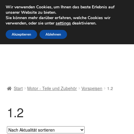
LIEFERUNG ab 6 EUR
Wir verwenden Cookies, um Ihnen das beste Erlebnis auf
unserer Website zu bieten.
Mo–Fr 9–16 Uhr · 0175 7465658
Sie können mehr darüber erfahren, welche Cookies wir
verwenden, oder sie unter
settings
deaktivieren.
Zur
Zum
Menü
Akzeptieren
Ablehnen
Navigation
Inhalt
springen
springen
Start
AGB
Beschwerden
Start
Motor - Teile und Zubehör
Vorspeisen
1.2
Beschwerdeordnung
1.2
Datenschutz-Bestimmungen
Impressum