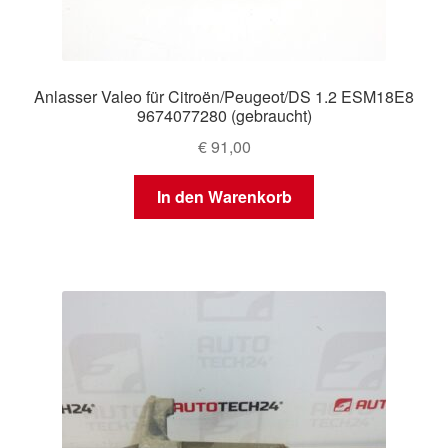
Anlasser Valeo für Citroën/Peugeot/DS 1.2 ESM18E8
9674077280 (gebraucht)
€
91,00
In den Warenkorb