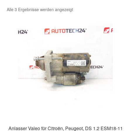
Nach
Alle 3 Ergebnisse werden angezeigt
Kasse
Aktualität
sortiert
Kontakt
Lieferung
Mein Konto
Über uns
Warenkorb
Weltweiter Versand
Zahlungen
Anlasser Valeo für Citroën, Peugeot, DS 1.2 ESM18-11