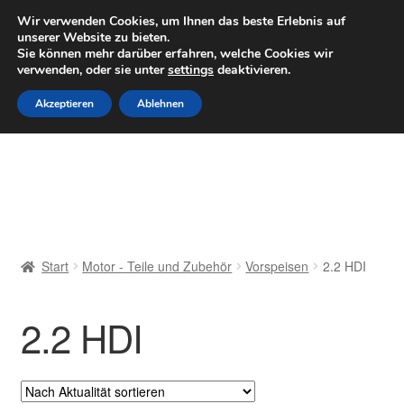
LIEFERUNG ab 6 EUR
Wir verwenden Cookies, um Ihnen das beste Erlebnis auf
unserer Website zu bieten.
Mo–Fr 9–16 Uhr · 0175 7465658
Sie können mehr darüber erfahren, welche Cookies wir
verwenden, oder sie unter
settings
deaktivieren.
Zur
Zum
Menü
Akzeptieren
Ablehnen
Navigation
Inhalt
springen
springen
Start
AGB
Beschwerden
Start
Motor - Teile und Zubehör
Vorspeisen
2.2 HDI
Beschwerdeordnung
2.2 HDI
Datenschutz-Bestimmungen
Impressum