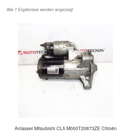
Nach
Alle 7 Ergebnisse werden angezeigt
Kasse
Aktualität
sortiert
Kontakt
Lieferung
Mein Konto
Über uns
Warenkorb
Weltweiter Versand
Zahlungen
Anlasser Mitsubishi CL5 M000T20873ZE Citroën