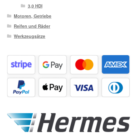
3,0 HDI
Motoren, Getriebe
Reifen und Räder
Werkzeugsätze