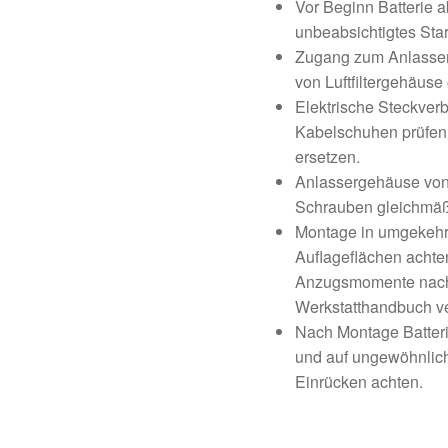
Vor Beginn Batterie
unbeabsichtigtes Star
Zugang zum Anlasser
von Luftfiltergehäuse 
Elektrische Steckver
Kabelschuhen prüfen;
ersetzen.
Anlassergehäuse von 
Schrauben gleichmäß
Montage in umgekehrt
Auflageflächen achte
Anzugsmomente nach
Werkstatthandbuch v
Nach Montage Batteri
und auf ungewöhnlic
Einrücken achten.