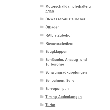
Motorschalldämpferhalteru
ngen
Öl-Wasser-Austauscher
Ölbäder
RAIL + Zubehör
Riemenscheiben
Saugklappen
Schläuche, Ansaug- und
Turborohre
Schwungradkupplungen
Seilbahnen, Seile
Servopumpen
Timing-Abdeckungen
Turbo