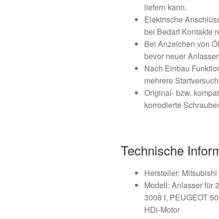
liefern kann.
Elektrische Anschlüss
bei Bedarf Kontakte re
Bei Anzeichen von Ö
bevor neuer Anlasser 
Nach Einbau Funktions
mehrere Startversuch
Original- bzw. kompa
korrodierte Schraube
Technische Infor
Hersteller: Mitsubishi
Modell: Anlasser für
3008 I, PEUGEOT 5008
HDi-Motor