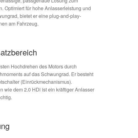
verlässige, passgenaue Lösung zum
n. Optimiert für hohe Anlasserleistung und
wungrad, bietet er eine plug-and-play-
ionen am Fahrzeug.
satzbereich
ersten Hochdrehen des Motors durch
ehmoments auf das Schwungrad. Er besteht
tschalter (Einrückmechanismus).
 wie dem 2.0 HDi ist ein kräftiger Anlasser
chtig.
ung