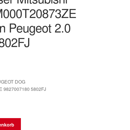
M000T20873ZE
ën Peugeot 2.0
802FJ
UGEOT DOG
 9827007180 5802FJ
enkorb