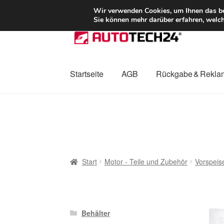
LIEFERUNG ab 
Wir verwenden Cookies, um Ihnen das bes
Sie können mehr darüber erfahren, welch
Zur
Zum
Navigation
Inhalt
springen
springen
Startseite
AGB
Rückgabe & Rekla
Start
AGB
Beschwerden
Beschwerdeordnu
Mein Konto
Über uns
Warenkorb
Weltweite
Start
Motor - Teile und Zubehör
Vorspeis
Behälter