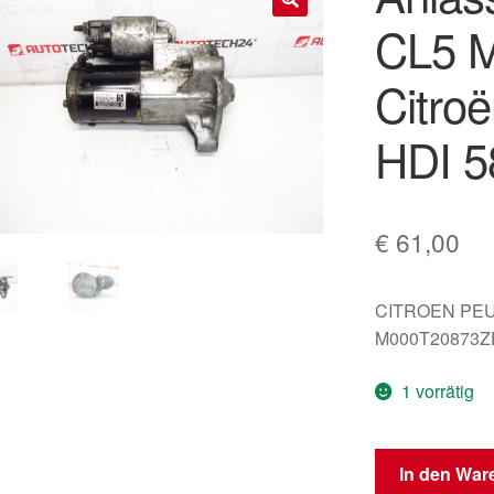
CL5 
🔍
Citro
HDI 5
€
61,00
CITROEN PE
M000T20873ZE
1 vorrätig
Anlasser
In den War
Mitsubishi