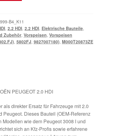
E
999-B4_K11
HDI
,
2.2 HDI
,
2.2 HDI
,
Elektrische Bauteile
,
nd Zubehör
,
Vorspeisen
,
Vorspeisen
802.FJ)
,
5802FJ
,
9827007180)
,
M000T20873ZE
TROËN PEUGEOT 2.0 HDI
 als direkter Ersatz für Fahrzeuge mit 2.0
d Peugeot. Dieses Bauteil (OEM-Referenz
n Modellen wie dem Peugeot 3008 I und
ichtet sich an Kfz-Profis sowie erfahrene