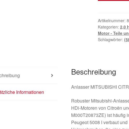
CL5
M000T20873Z
Citroën
Artikelnummer:
8
Kategorien:
2,0 
Peugeot
Motor - Teile u
2.0
Schlagwörter:
(5
HDI
5802FJ
Menge
Beschreibung
chreibung
Anlasser MITSUBISHI CI
tzliche Informationen
Robuster Mitsubishi-Anlasser
HDi-Motoren von Citroën un
M000T20873ZE) ist häufig i
Peugeot 5008 I verbaut und r