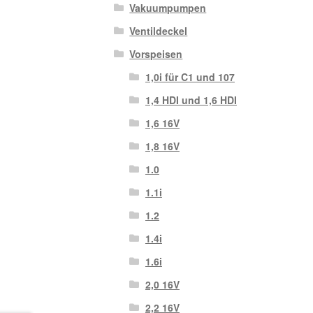
Vakuumpumpen
Ventildeckel
Vorspeisen
1,0i für C1 und 107
1,4 HDI und 1,6 HDI
1,6 16V
1,8 16V
1.0
1.1i
1.2
1.4i
1.6i
2,0 16V
2,2 16V