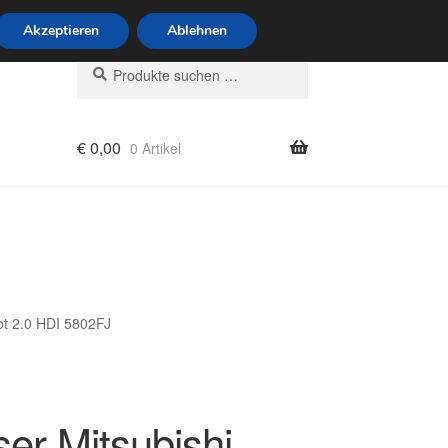
6 Uhr · 0175 7465658
Akzeptieren
Ablehnen
Suchen
Suchen
nach:
€
0,00
0 Artikel
rung
t 2.0 HDI 5802FJ
er Mitsubishi