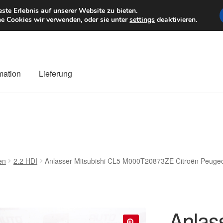
6 EUR
Mo–Fr 9–1
te Erlebnis auf unserer Website zu bieten.
e Cookies wir verwenden, oder sie unter
settings
deaktivieren.
mation
Lieferung
ng
Datenschutz-Bestimmungen
Impressum
Kasse
Kontakt
Liefe
r Versand
Zahlungen
en
2.2 HDI
Anlasser Mitsubishi CL5 M000T20873ZE Citroën Peugeo
Anlass