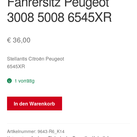
Fahrersitz Peugeot
3008 5008 6545XR
€
36,00
Stellantis Citroën Peugeot
6545XR
1 vorrätig
Kabelsatz
In den Warenkorb
für
Fahrersitz
Peugeot
3008
Artikelnummer:
9643-R6_K14