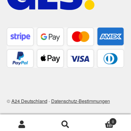
©
A24 Deutschland
-
Datenschutz-Bestimmungen
0
Suchen
Suchen