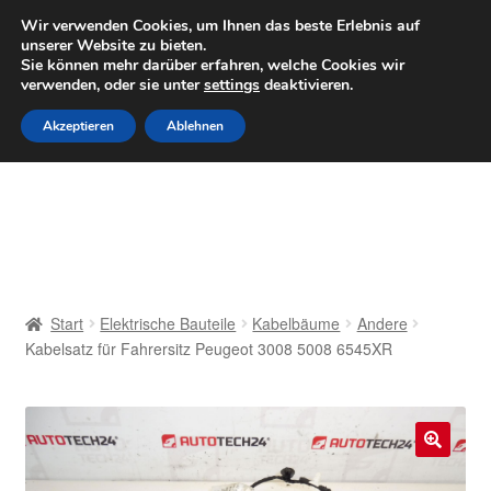
LIEFERUNG ab 6 EUR
Wir verwenden Cookies, um Ihnen das beste Erlebnis auf
unserer Website zu bieten.
Mo–Fr 9–16 Uhr · 0175 7465658
Sie können mehr darüber erfahren, welche Cookies wir
verwenden, oder sie unter
settings
deaktivieren.
Zur
Zum
Menü
Akzeptieren
Ablehnen
Navigation
Inhalt
springen
springen
Start
AGB
Beschwerden
Start
Elektrische Bauteile
Kabelbäume
Andere
Kabelsatz für Fahrersitz Peugeot 3008 5008 6545XR
Beschwerdeordnung
Datenschutz-Bestimmungen
🔍
Impressum