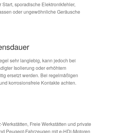
Start, sporadische Elektronikfehler,
assen oder ungewöhnliche Geräusche
ensdauer
egel sehr langlebig, kann jedoch bei
ädigter Isolierung oder erhöhtem
tig ersetzt werden. Bei regelmäßigen
 und korrosionsfreie Kontakte achten.
z-Werkstätten, Freie Werkstätten und private
 und Peugeot-Fahrzeugen mit e-HDi-Motoren