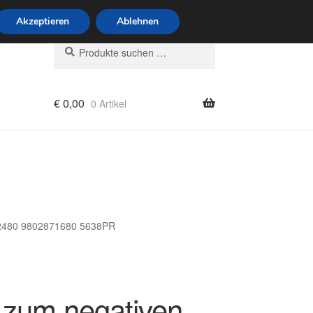
6 Uhr · 0175 7465658
Akzeptieren
Ablehnen
Suchen
Suchen
nach:
€
0,00
0 Artikel
rung
12480 9802871680 5638PR
 zum negativen