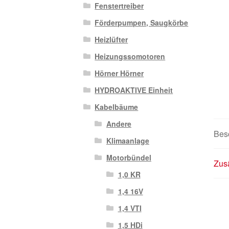
Fenstertreiber
Förderpumpen, Saugkörbe
Heizlüfter
Heizungssomotoren
Hörner Hörner
HYDROAKTIVE Einheit
Kabelbäume
Andere
Bes
Klimaanlage
Motorbündel
Zusä
1,0 KR
1,4 16V
1,4 VTI
1,5 HDi