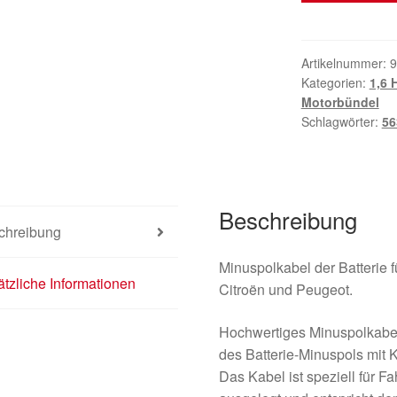
negativen
Batteriepol
AKU
Artikelnummer:
9
Kategorien:
1,6 
9676812480
Motorbündel
9802871680
Schlagwörter:
56
5638PR
Menge
Beschreibung
chreibung
Minuspolkabel der Batterie 
tzliche Informationen
Citroën und Peugeot.
Hochwertiges Minuspolkabel
des Batterie-Minuspols mit
Das Kabel ist speziell für 