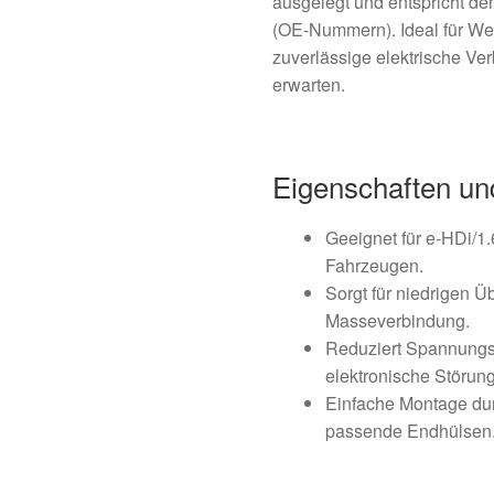
ausgelegt und entspricht de
(OE-Nummern). Ideal für Wer
zuverlässige elektrische Ve
erwarten.
Eigenschaften un
Geeignet für e-HDi/1
Fahrzeugen.
Sorgt für niedrigen 
Masseverbindung.
Reduziert Spannungsa
elektronische Störun
Einfache Montage dur
passende Endhülsen