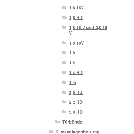
1,6 16V
1,6 HDI
1,8 16 V und 2,0 16
V.
1,8 18V
1.0
1.2
1.4 HDI
1.4i
2,0 HDI
2.2 HDI
3,0 HDI
Türbündel
Klimaanlagenheizung