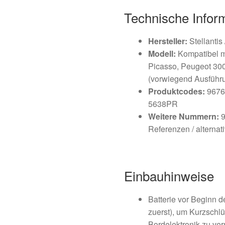
Technische Infor
Hersteller:
Stellantis
Modell:
Kompatibel mi
Picasso, Peugeot 300
(vorwiegend Ausführu
Produktcodes:
9676
5638PR
Weitere Nummern:
9
Referenzen / alterna
Einbauhinweise
Batterie vor Beginn 
zuerst), um Kurzsch
Bordelektronik zu ve