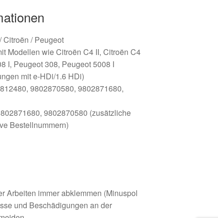
mationen
 / Citroën / Peugeot
t Modellen wie Citroën C4 II, Citroën C4
8 I, Peugeot 308, Peugeot 5008 I
ngen mit e-HDi/1.6 HDi)
812480, 9802870580, 9802871680,
802871680, 9802870580 (zusätzliche
tive Bestellnummern)
der Arbeiten immer abklemmen (Minuspol
lüsse und Beschädigungen an der
rmeiden.