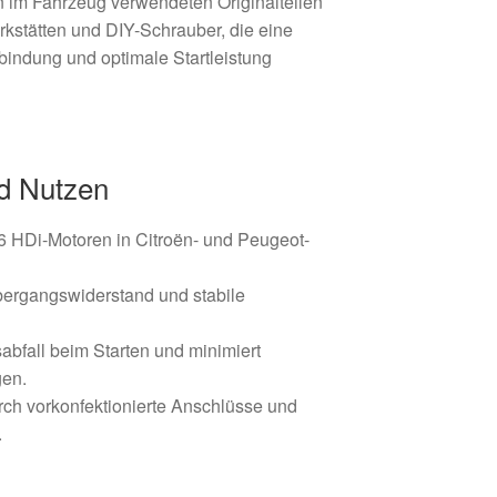
n im Fahrzeug verwendeten Originalteilen
kstätten und DIY-Schrauber, die eine
rbindung und optimale Startleistung
d Nutzen
.6 HDi-Motoren in Citroën- und Peugeot-
Übergangswiderstand und stabile
bfall beim Starten und minimiert
gen.
ch vorkonfektionierte Anschlüsse und
.