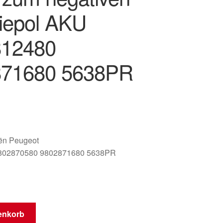
riepol AKU
812480
871680 5638PR
oën Peugeot
802870580 9802871680 5638PR
enkorb