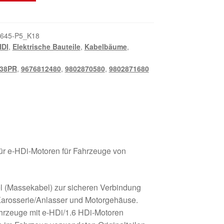
645-P5_K18
HDI
,
Elektrische Bauteile
,
Kabelbäume
,
38PR
,
9676812480
,
9802870580
,
9802871680
für e-HDi-Motoren für Fahrzeuge von
 (Massekabel) zur sicheren Verbindung
 Karosserie/Anlasser und Motorgehäuse.
Fahrzeuge mit e-HDi/1.6 HDi-Motoren