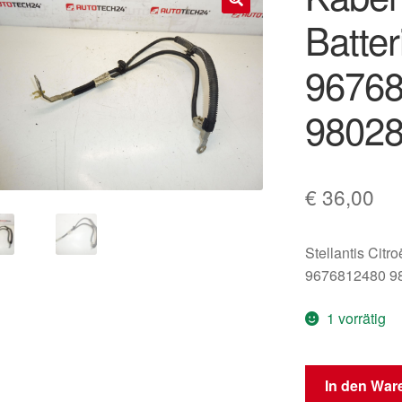
Batte
🔍
9676
9802
€
36,00
Stellantis Citr
9676812480 9
1 vorrätig
Kabel
In den War
zum