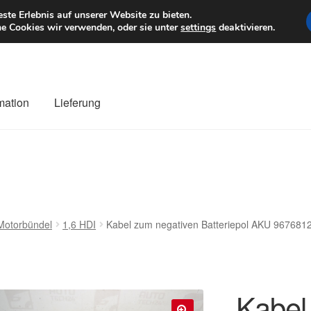
6 EUR
Mo–Fr 9–1
te Erlebnis auf unserer Website zu bieten.
e Cookies wir verwenden, oder sie unter
settings
deaktivieren.
mation
Lieferung
ng
Datenschutz-Bestimmungen
Impressum
Kasse
Kontakt
Liefe
r Versand
Zahlungen
Motorbündel
1,6 HDI
Kabel zum negativen Batteriepol AKU 96768
Kabel