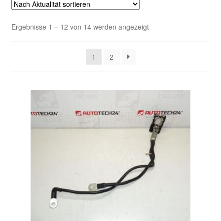
Kasse
Nach
Ergebnisse 1 – 12 von 14 werden angezeigt
Aktualität
Kontakt
sortiert
1
2
Lieferung
Mein Konto
Über uns
Warenkorb
Weltweiter Versand
Zahlungen