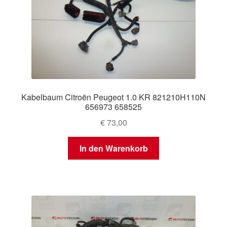
Kabelbaum Citroën Peugeot 1.0 KR 821210H110N
656973 658525
€
73,00
In den Warenkorb