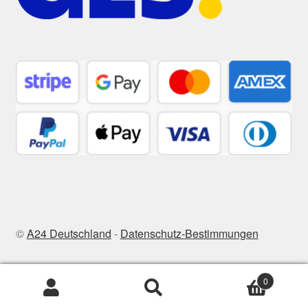
©
A24 Deutschland
-
Datenschutz-Bestimmungen
0
Suchen
Suchen
nach: