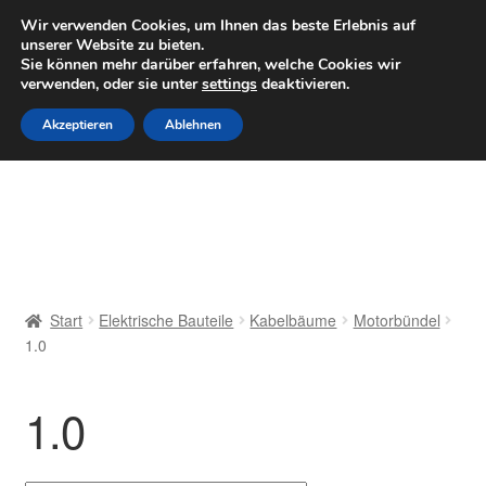
LIEFERUNG ab 6 EUR
Wir verwenden Cookies, um Ihnen das beste Erlebnis auf
unserer Website zu bieten.
Mo–Fr 9–16 Uhr · 0175 7465658
Sie können mehr darüber erfahren, welche Cookies wir
verwenden, oder sie unter
settings
deaktivieren.
Zur
Zum
Menü
Akzeptieren
Ablehnen
Navigation
Inhalt
springen
springen
Start
AGB
Beschwerden
Start
Elektrische Bauteile
Kabelbäume
Motorbündel
1.0
Beschwerdeordnung
Datenschutz-Bestimmungen
1.0
Impressum