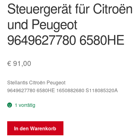
Steuergerät für Citroën
und Peugeot
9649627780 6580HE
€
91,00
Stellantis Citroën Peugeot
9649627780 6580HE 1650882680 S118085320A
1 vorrätig
BSI
In den Warenkorb
E01-