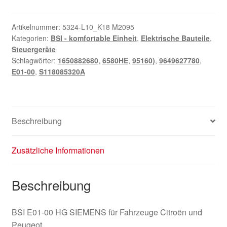
00
Siemens
Steuergerät
Artikelnummer:
5324-L10_K18 M2095
Kategorien:
BSI - komfortable Einheit
,
Elektrische Bauteile
,
für
Steuergeräte
Citroën
Schlagwörter:
1650882680
,
6580HE
,
95160)
,
9649627780
,
und
E01-00
,
S118085320A
Peugeot
9649627780
6580HE
Menge
Beschreibung
Zusätzliche Informationen
Beschreibung
BSI E01-00 HG SIEMENS für Fahrzeuge Citroën und
Peugeot