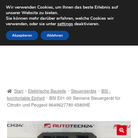
LIEFERUNG ab 6 EUR
Wir verwenden Cookies, um Ihnen das beste Erlebnis auf
unserer Website zu bieten.
Mo–Fr 9–16 Uhr · 0175 7465658
Sie können mehr darüber erfahren, welche Cookies wir
verwenden, oder sie unter
settings
deaktivieren.
Zur
Zum
Menü
Akzeptieren
Ablehnen
Navigation
Inhalt
springen
springen
Start
AGB
Beschwerden
Start
Elektrische Bauteile
Steuergeräte
BSI -
komfortable Einheit
BSI E01-00 Siemens Steuergerät für
Beschwerdeordnung
Citroën und Peugeot 9649627780 6580HE
Datenschutz-Bestimmungen
Impressum