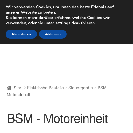
LIEFERUNG ab 6 EUR
Wir verwenden Cookies, um Ihnen das beste Erlebnis auf
unserer Website zu bieten.
Mo–Fr 9–16 Uhr · 0175 7465658
Sie können mehr darüber erfahren, welche Cookies wir
verwenden, oder sie unter
settings
deaktivieren.
Zur
Zum
Menü
Akzeptieren
Ablehnen
Navigation
Inhalt
springen
springen
Start
AGB
Beschwerden
Start
Elektrische Bauteile
Steuergeräte
BSM -
Motoreinheit
Beschwerdeordnung
Datenschutz-Bestimmungen
BSM - Motoreinheit
Impressum