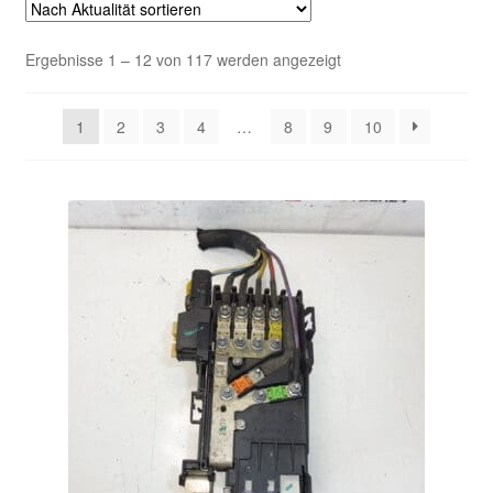
Kasse
Nach
Ergebnisse 1 – 12 von 117 werden angezeigt
Aktualität
Kontakt
sortiert
1
2
3
4
…
8
9
10
Lieferung
Mein Konto
Über uns
Warenkorb
Weltweiter Versand
Zahlungen