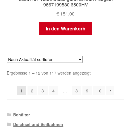
9667199580 6500HV
€
151,00
In den Warenkorb
Nach
Ergebnisse 1 – 12 von 117 werden angezeigt
Aktualität
sortiert
1
2
3
4
…
8
9
10
Behälter
Deichsel und Seilbahnen