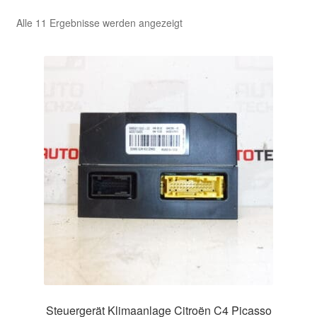
Nach
Alle 11 Ergebnisse werden angezeigt
Kasse
Aktualität
sortiert
Kontakt
Lieferung
Mein Konto
Über uns
Warenkorb
Weltweiter Versand
Zahlungen
Steuergerät Klimaanlage Citroën C4 Picasso