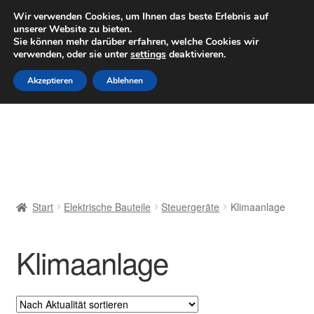
LIEFERUNG ab 6 EUR
Wir verwenden Cookies, um Ihnen das beste Erlebnis auf
unserer Website zu bieten.
Mo–Fr 9–16 Uhr · 0175 7465658
Sie können mehr darüber erfahren, welche Cookies wir
verwenden, oder sie unter
settings
deaktivieren.
Zur
Zum
Menü
Akzeptieren
Ablehnen
Navigation
Inhalt
springen
springen
Start
AGB
Beschwerden
Start
Elektrische Bauteile
Steuergeräte
Klimaanlage
Beschwerdeordnung
Klimaanlage
Datenschutz-Bestimmungen
Impressum