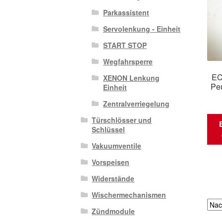
Parkassistent
Servolenkung - Einheit
START STOP
Wegfahrsperre
EC
XENON Lenkung
Pe
Einheit
Zentralverriegelung
Türschlösser und
Schlüssel
Vakuumventile
Vorspeisen
Widerstände
Wischermechanismen
Zündmodule