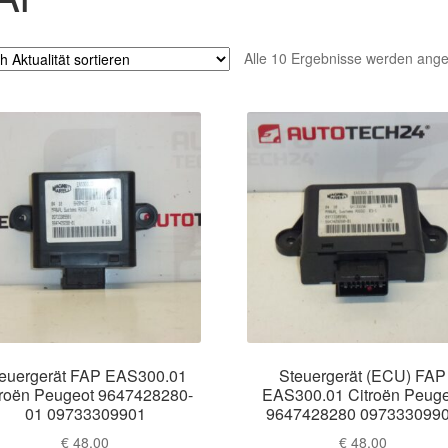
Alle 10 Ergebnisse werden ange
euergerät FAP EAS300.01
Steuergerät (ECU) FAP
troën Peugeot 9647428280-
EAS300.01 Citroën Peuge
01 09733309901
9647428280 097333099
€
48,00
€
48,00