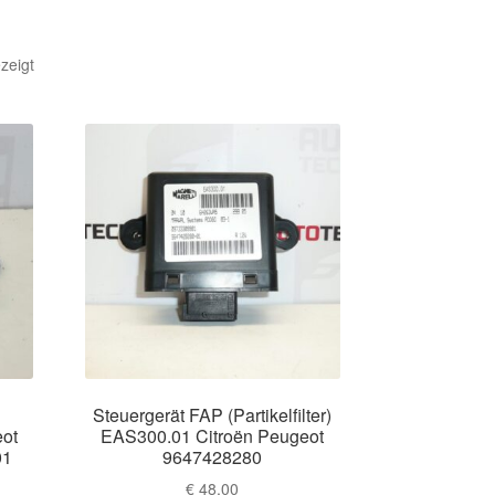
Nach
zeigt
Aktualität
sortiert
Steuergerät FAP (Partikelfilter)
ot
EAS300.01 Citroën Peugeot
01
9647428280
€
48,00