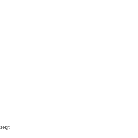
Nach
zeigt
Aktualität