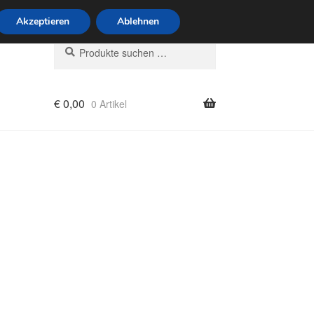
6 Uhr · 0175 7465658
Akzeptieren
Ablehnen
Suchen
Suchen
nach:
€
0,00
0 Artikel
rung