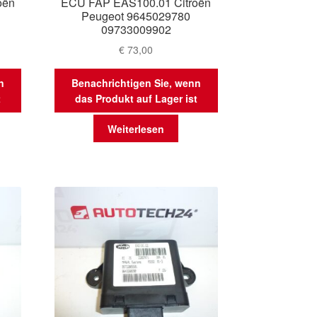
oën
ECU FAP EAS100.01 Citroën
Peugeot 9645029780
09733009902
€
73,00
n
Benachrichtigen Sie, wenn
t
das Produkt auf Lager ist
Weiterlesen