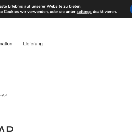
6 EUR
Mo–Fr 9–1
te Erlebnis auf unserer Website zu bieten.
e Cookies wir verwenden, oder sie unter
settings
deaktivieren.
mation
Lieferung
ng
Datenschutz-Bestimmungen
Impressum
Kasse
Kontakt
Liefe
r Versand
Zahlungen
FAP
AP