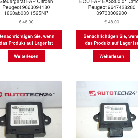
Steuergerät FAP Citroën
ECU FAP EAS300.01 Citr
Peugeot 9663094180
Peugeot 9647428280
1860ab003 1525NP
09733309900
€
48,00
€
48,00
Benachrichtigen Sie, wenn
Benachrichtigen Sie, wen
das Produkt auf Lager ist
das Produkt auf Lager is
Weiterlesen
Weiterlesen