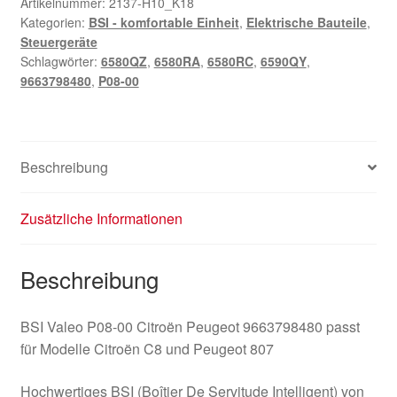
Citroën
Artikelnummer:
2137-H10_K18
Kategorien:
BSI - komfortable Einheit
,
Elektrische Bauteile
,
Peugeot
Steuergeräte
9663798480
Schlagwörter:
6580QZ
,
6580RA
,
6580RC
,
6590QY
,
Menge
9663798480
,
P08-00
Beschreibung
Zusätzliche Informationen
Beschreibung
BSI Valeo P08-00 Citroën Peugeot 9663798480 passt
für Modelle Citroën C8 und Peugeot 807
Hochwertiges BSI (Boîtier De Servitude Intelligent) von