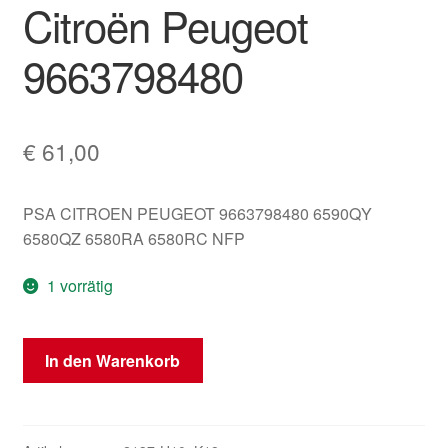
Citroën Peugeot
9663798480
€
61,00
PSA CITROEN PEUGEOT 9663798480 6590QY
6580QZ 6580RA 6580RC NFP
1 vorrätig
BSI
In den Warenkorb
Valeo
P08-
00