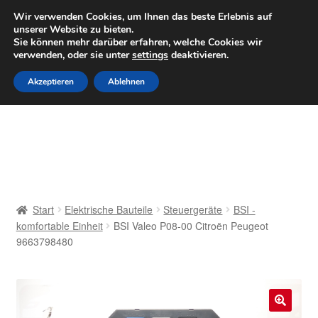
LIEFERUNG ab 6 EUR
Wir verwenden Cookies, um Ihnen das beste Erlebnis auf
unserer Website zu bieten.
Mo–Fr 9–16 Uhr · 0175 7465658
Sie können mehr darüber erfahren, welche Cookies wir
verwenden, oder sie unter
settings
deaktivieren.
Zur
Zum
Menü
Akzeptieren
Ablehnen
Navigation
Inhalt
springen
springen
Start
AGB
Beschwerden
Start
Elektrische Bauteile
Steuergeräte
BSI -
komfortable Einheit
BSI Valeo P08-00 Citroën Peugeot
Beschwerdeordnung
9663798480
Datenschutz-Bestimmungen
Impressum