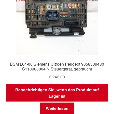
BSM L04-00 Siemens Citroën Peugeot 9658539480
S118983004 N Steuergerät, gebraucht
€
242,00
Benachrichtigen Sie, wenn das Produkt auf
Lager ist
Weiterlesen