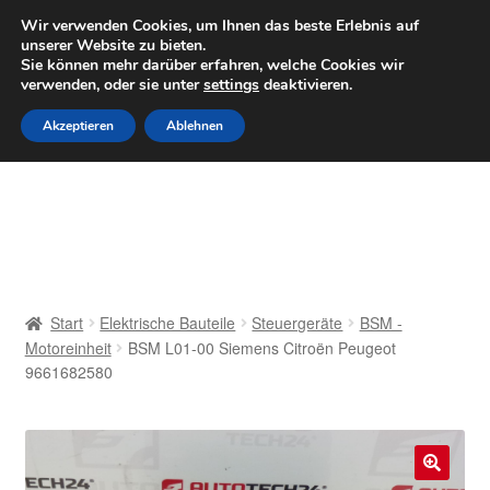
LIEFERUNG ab 6 EUR
Wir verwenden Cookies, um Ihnen das beste Erlebnis auf
unserer Website zu bieten.
Mo–Fr 9–16 Uhr · 0175 7465658
Sie können mehr darüber erfahren, welche Cookies wir
verwenden, oder sie unter
settings
deaktivieren.
Zur
Zum
Menü
Akzeptieren
Ablehnen
Navigation
Inhalt
springen
springen
Start
AGB
Beschwerden
Start
Elektrische Bauteile
Steuergeräte
BSM -
Motoreinheit
BSM L01-00 Siemens Citroën Peugeot
Beschwerdeordnung
9661682580
Datenschutz-Bestimmungen
Impressum